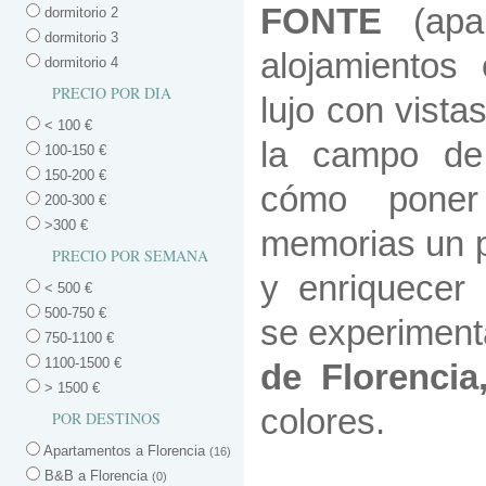
FONTE
(apa
dormitorio 2
dormitorio 3
alojamientos 
dormitorio 4
PRECIO POR DIA
lujo con vistas
< 100 €
la campo de 
100-150 €
150-200 €
cómo
pone
200-300 €
>300 €
memorias
un p
PRECIO POR SEMANA
y enriquecer
< 500 €
500-750 €
se experimenta
750-1100 €
1100-1500 €
de Florencia
> 1500 €
colores.
POR DESTINOS
Apartamentos a Florencia
(16)
B&B a Florencia
(0)