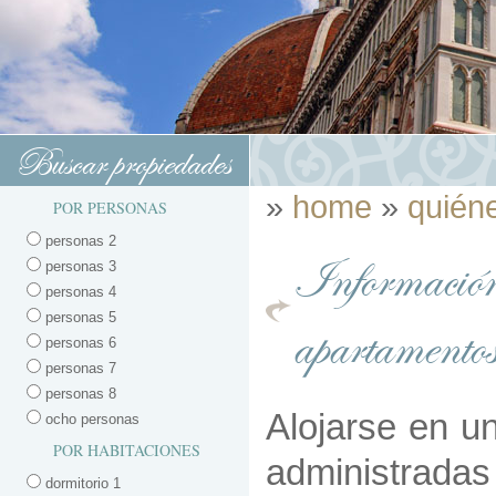
Buscar propiedades
»
home
»
quién
POR PERSONAS
personas 2
Informaci
personas 3
personas 4
personas 5
apartamentos
personas 6
personas 7
personas 8
Alojarse en u
ocho personas
POR HABITACIONES
administrada
dormitorio 1