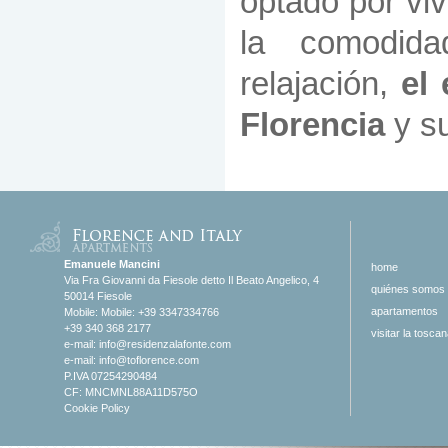
optado por viv
la comodida
relajación,
el 
Florencia
y su
Emanuele Mancini
home
Via Fra Giovanni da Fiesole detto Il Beato Angelico, 4
quiénes somos
50014 Fiesole
apartamentos
Mobile: Mobile: +39 3347334766
+39 340 368 2177
visitar la tosca
e-mail:
info@residenzalafonte.com
e-mail:
info@toflorence.com
P.IVA 07254290484
CF: MNCMNL88A11D575O
Cookie Policy