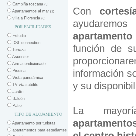
Campiña toscana
(3)
Con
cortesía
Apartamentos al mar
(1)
villa a Florencia
(0)
ayudarem
POR FACILIDADES
apartamento
Estudio
DSL connection
función de s
Terraza
Ascensor
proporcio
Aire acondicionado
información s
Piscina
Vista panorámica
y su disponibil
TV vía satélite
Jardín
Balcón
Patio
La mayor
TIPO DE ALOJAMIENTO
apartamentos
Apartamento por turistas
apartamentos para estudiantes
el centro his