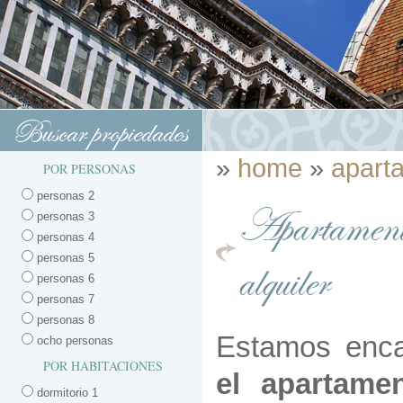
Buscar propiedades
»
home
»
apart
POR PERSONAS
personas 2
Apartamento
personas 3
personas 4
personas 5
alquiler
personas 6
personas 7
personas 8
Estamos enca
ocho personas
POR HABITACIONES
el apartam
dormitorio 1