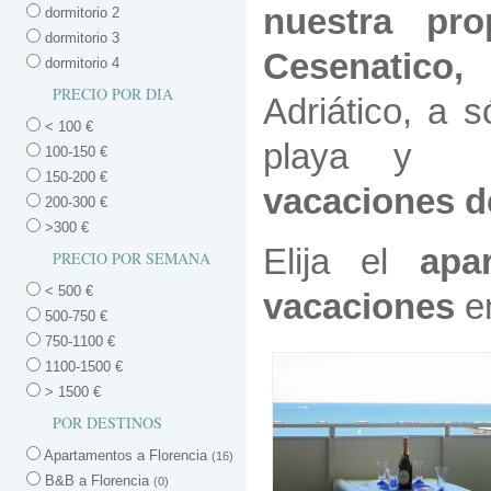
nuestra pro
dormitorio 2
dormitorio 3
Cesenatico,
e
dormitorio 4
PRECIO POR DIA
Adriático, a 
< 100 €
playa y
i
100-150 €
150-200 €
vacaciones de
200-300 €
>300 €
Elija el
apar
PRECIO POR SEMANA
< 500 €
vacaciones
en
500-750 €
750-1100 €
1100-1500 €
> 1500 €
POR DESTINOS
Apartamentos a Florencia
(16)
B&B a Florencia
(0)