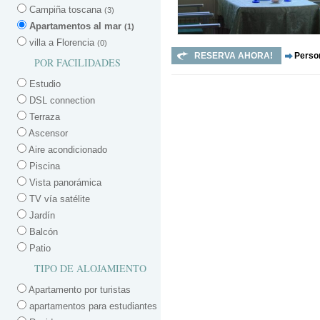
Campiña toscana
(3)
Apartamentos al mar
(1)
villa a Florencia
(0)
RESERVA AHORA!
Perso
POR FACILIDADES
Estudio
DSL connection
Terraza
Ascensor
Aire acondicionado
Piscina
Vista panorámica
TV vía satélite
Jardín
Balcón
Patio
TIPO DE ALOJAMIENTO
Apartamento por turistas
apartamentos para estudiantes