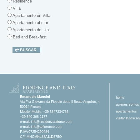
Residence
Villa
Apartamento en Villa
Apartamento al mar
Apartamento de lujo
Bed and Breakfast
Emanuele Mancini
home
Via Fra Giovanni da Fiesole detto Il Beato Angelico, 4
quiénes somos
50014 Fiesole
apartamentos
Mobile: Mobile: +39 3347334766
+39 340 368 2177
visitar la tosca
e-mail:
info@residenzalafonte.com
e-mail:
info@toflorence.com
P.IVA 07254290484
CF: MNCMNL88A11D575O