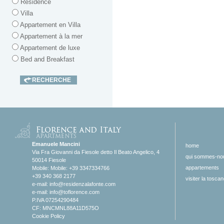
Residence
Villa
Appartement en Villa
Appartement à la mer
Appartement de luxe
Bed and Breakfast
Emanuele Mancini
home
Via Fra Giovanni da Fiesole detto Il Beato Angelico, 4
qui sommes-no
50014 Fiesole
appartements
Mobile: Mobile: +39 3347334766
+39 340 368 2177
visiter la tosca
e-mail:
info@residenzalafonte.com
e-mail:
info@toflorence.com
P.IVA 07254290484
CF: MNCMNL88A11D575O
Cookie Policy