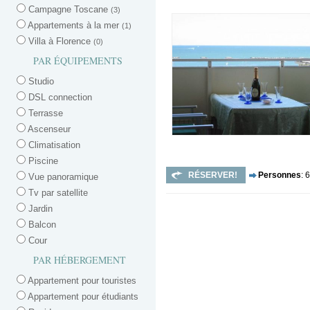
Campagne Toscane
(3)
Appartements à la mer
(1)
Villa à Florence
(0)
PAR ÉQUIPEMENTS
Studio
DSL connection
Terrasse
Ascenseur
Climatisation
Piscine
RÉSERVER!
Personnes
: 6
Vue panoramique
Tv par satellite
Jardin
Balcon
Cour
PAR HÉBERGEMENT
Appartement pour touristes
Appartement pour étudiants